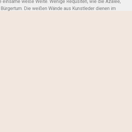
ne einsame weiße Weite. Wenige Requsiten, wie die Azalee,
ste Bürgertum. Die weißen Wände aus Kunstleder dienen im
deoflächen und somit Dialogmöglichkeiten für den
ch schließlich als ein verwirrendes Spiegelkabinett, in
ebt.