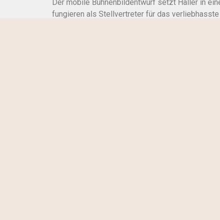
Der mobile Bühnenbildentwurf setzt Haller in ei
fungieren als Stellvertreter für das verliebhas
Wechselspiel mit dem mobilen Bildschirm als Vi
Schauspieler. Das „Magische Theater“ entpuppt si
welchem Haller ein Auf und Ab der Gefühle durchl